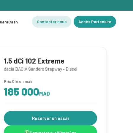
Contacter nous
Accès Partenaire
 SiaraCash
1.5 dCi 102 Extreme
dacia DACIA Sandero Stepway • Diesel
Prix Clé en main
185 000
MAD
Réserver un essai
Contacter sur WhatsApp