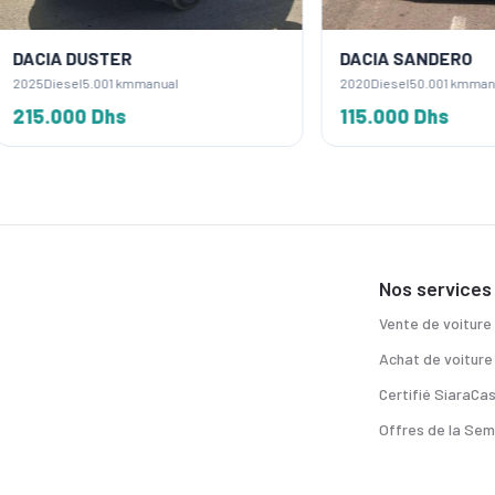
 DUSTER
DACIA SANDERO
sel
5.001 km
manual
2020
Diesel
50.001 km
manual
00 Dhs
115.000 Dhs
Nos services
Vente de voiture
Achat de voiture
Certifié SiaraCa
Offres de la Sem