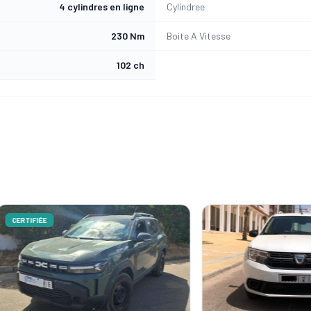
4 cylindres en ligne
Cylindree
230 Nm
Boite A Vitesse
102 ch
ÉE