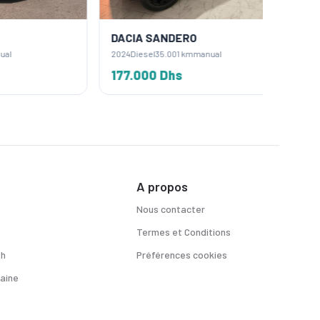
DACIA SANDERO
DACIA
2024
Diesel
35.001 km
manual
2023
Dies
177.000 Dhs
155.0
A propos
Nous contacter
Termes et Conditions
sh
Préférences cookies
aine