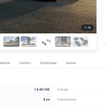
1 / 10
écurité
Confort
Esthétique
Autres
1.5 dCi 102
Energie
6 cv
Transmission