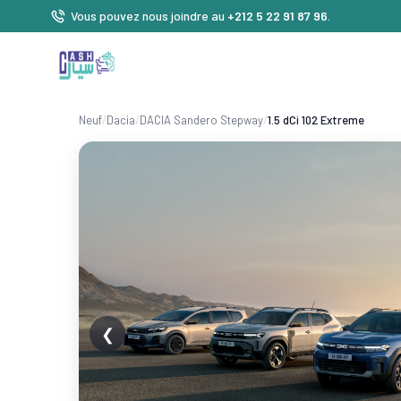
Vous pouvez nous joindre au
+212 5 22 91 87 96
.
Neuf
/
Dacia
/
DACIA Sandero Stepway
/
1.5 dCi 102 Extreme
❮