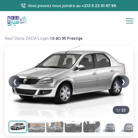
Vous pouvez nous joindre au
+212 5 22 91 87 96
.
Neuf
/
Dacia
/
DACIA Logan
/
1.5 dCi 95 Prestige
❮
❯
1 / 20