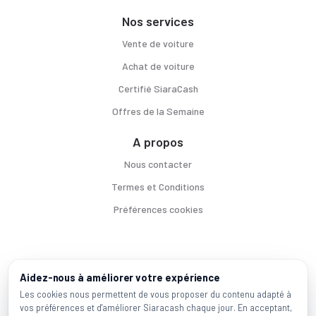
Nos services
Vente de voiture
Achat de voiture
Certifié SiaraCash
Offres de la Semaine
A propos
Nous contacter
Termes et Conditions
Préférences cookies
Voitures par ville
Aidez-nous à améliorer votre expérience
Casablanca
|
Rabat
|
Mohammadia
|
Salé
|
Témara
|
Kénitra
Les cookies nous permettent de vous proposer du contenu adapté à
vos préférences et d'améliorer Siaracash chaque jour. En acceptant,
Marques populaires