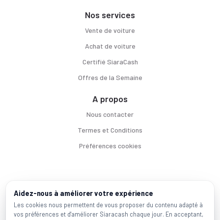
Nos services
Vente de voiture
Achat de voiture
Certifié SiaraCash
Offres de la Semaine
A propos
Nous contacter
Termes et Conditions
Préférences cookies
Voitures par ville
Aidez-nous à améliorer votre expérience
Casablanca
|
Rabat
|
Mohammadia
|
Salé
|
Témara
|
Kénitra
Les cookies nous permettent de vous proposer du contenu adapté à
vos préférences et d'améliorer Siaracash chaque jour. En acceptant,
Marques populaires