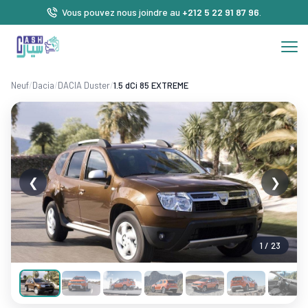
Vous pouvez nous joindre au
+212 5 22 91 87 96
.
Neuf
/
Dacia
/
DACIA Duster
/
1.5 dCi 85 EXTREME
❮
❯
1 / 23