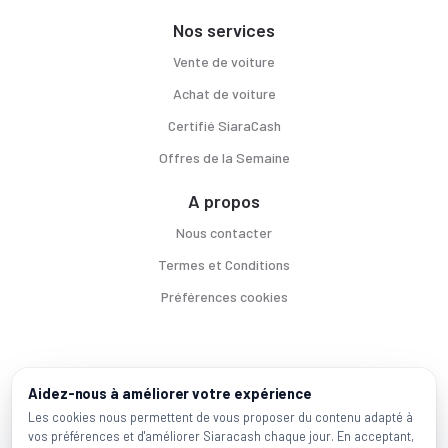
Nos services
Vente de voiture
Achat de voiture
Certifié SiaraCash
Offres de la Semaine
A propos
Nous contacter
Termes et Conditions
Préférences cookies
Voitures par ville
Aidez-nous à améliorer votre expérience
Casablanca
|
Rabat
|
Mohammadia
|
Salé
|
Témara
|
Kénitra
Les cookies nous permettent de vous proposer du contenu adapté à
vos préférences et d'améliorer Siaracash chaque jour. En acceptant,
Marques populaires