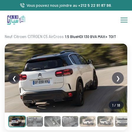
Vous pouvez nous joindre au
+212 5 22 91 87 96
.
Neuf
/
Citroen
/
CITROEN C5 AirCross
/
1.5 BlueHDI 130 BVA MAX+ TOIT
❮
❯
1 / 18