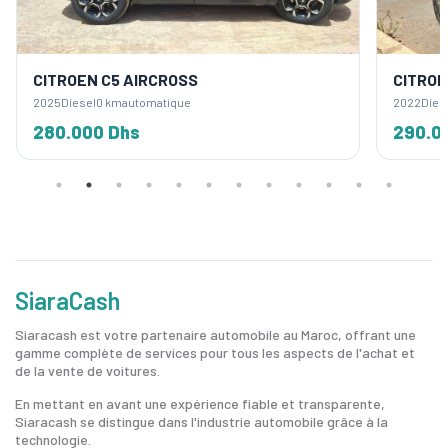
CITROEN C5 AIRCROSS
CITROE
2025
Diesel
0 km
automatique
2022
Dies
280.000 Dhs
290.0
SiaraCash
Siaracash est votre partenaire automobile au Maroc, offrant une
gamme complète de services pour tous les aspects de l'achat et
de la vente de voitures.
En mettant en avant une expérience fiable et transparente,
Siaracash se distingue dans l'industrie automobile grâce à la
technologie.