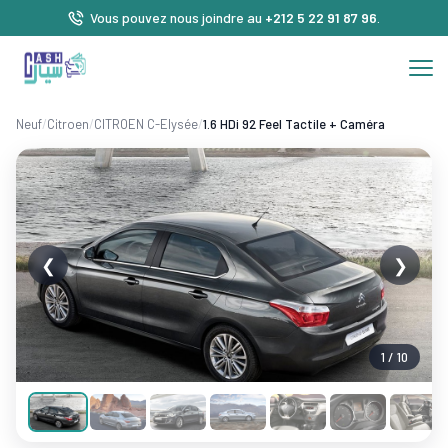
Vous pouvez nous joindre au
+212 5 22 91 87 96
.
Neuf
/
Citroen
/
CITROEN C-Elysée
/
1.6 HDi 92 Feel Tactile + Caméra
❮
❯
1 / 10