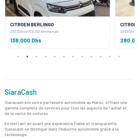
CITROEN BERLINGO
CITROE
2021
Diesel
125.001 km
manual
2025
Dies
138.000 Dhs
280.0
SiaraCash
Siaracash est votre partenaire automobile au Maroc, offrant une
gamme complète de services pour tous les aspects de l'achat et
de la vente de voitures.
En mettant en avant une expérience fiable et transparente,
Siaracash se distingue dans l'industrie automobile grâce à la
technologie.