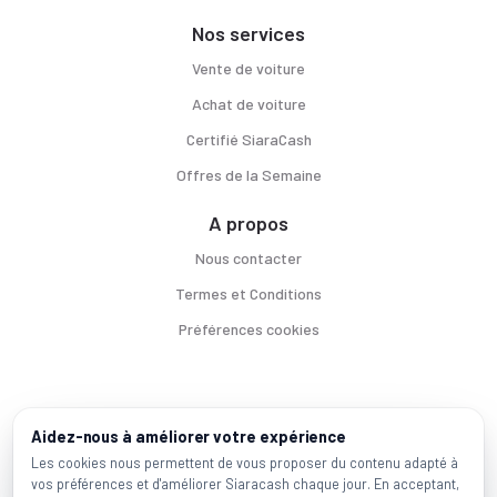
Nos services
Vente de voiture
Achat de voiture
Certifié SiaraCash
Offres de la Semaine
A propos
Nous contacter
Termes et Conditions
Préférences cookies
Voitures par ville
Aidez-nous à améliorer votre expérience
Casablanca
|
Rabat
|
Mohammadia
|
Salé
|
Témara
|
Kénitra
Les cookies nous permettent de vous proposer du contenu adapté à
vos préférences et d'améliorer Siaracash chaque jour. En acceptant,
Marques populaires