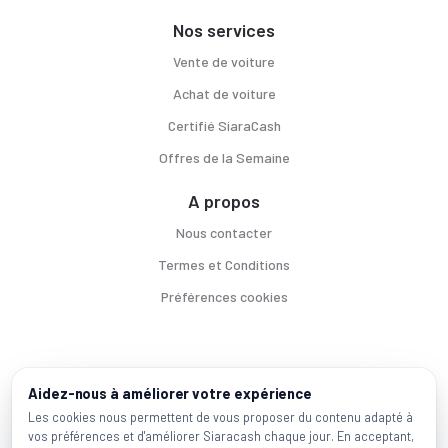
Nos services
Vente de voiture
Achat de voiture
Certifié SiaraCash
Offres de la Semaine
A propos
Nous contacter
Termes et Conditions
Préférences cookies
Voitures par ville
Aidez-nous à améliorer votre expérience
Casablanca
|
Rabat
|
Mohammadia
|
Salé
|
Témara
|
Kénitra
Les cookies nous permettent de vous proposer du contenu adapté à
vos préférences et d'améliorer Siaracash chaque jour. En acceptant,
Marques populaires