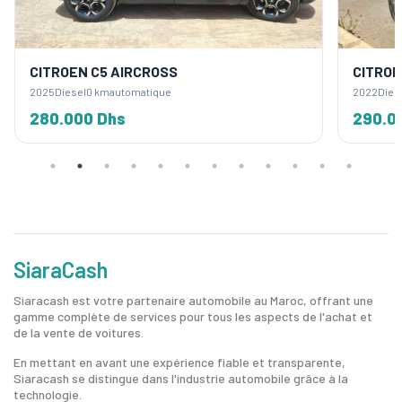
CITROEN C5 AIRCROSS
CITROE
2025
Diesel
0 km
automatique
2022
Dies
280.000 Dhs
290.0
SiaraCash
Siaracash est votre partenaire automobile au Maroc, offrant une
gamme complète de services pour tous les aspects de l'achat et
de la vente de voitures.
En mettant en avant une expérience fiable et transparente,
Siaracash se distingue dans l'industrie automobile grâce à la
technologie.