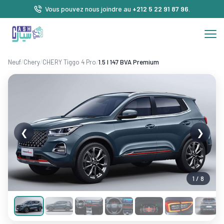
Vous pouvez nous joindre au
+212 5 22 91 87 96
.
Neuf
/
Chery
/
CHERY Tiggo 4 Pro
/
1.5 l 147 BVA Premium
❮
❯
1 / 8