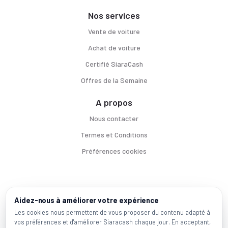
Nos services
Vente de voiture
Achat de voiture
Certifié SiaraCash
Offres de la Semaine
A propos
Nous contacter
Termes et Conditions
Préférences cookies
Voitures par ville
Aidez-nous à améliorer votre expérience
Casablanca
|
Rabat
|
Mohammadia
|
Salé
|
Témara
|
Kénitra
Les cookies nous permettent de vous proposer du contenu adapté à
vos préférences et d'améliorer Siaracash chaque jour. En acceptant,
Marques populaires