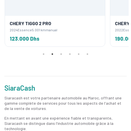
CHERY TIGGO 2 PRO
CHERY 
2024
Essence
5.001 km
manual
2022
Ess
123.000 Dhs
190.0
SiaraCash
Siaracash est votre partenaire automobile au Maroc, offrant une
gamme complète de services pour tous les aspects de l'achat et
de la vente de voitures.
En mettant en avant une expérience fiable et transparente,
Siaracash se distingue dans l'industrie automobile grâce à la
technologie.