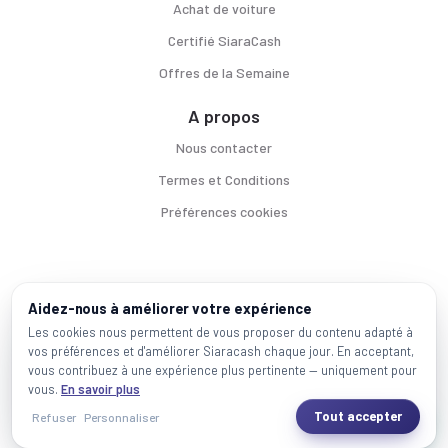
Achat de voiture
Certifié SiaraCash
Offres de la Semaine
A propos
Nous contacter
Termes et Conditions
Préférences cookies
Voitures par ville
Aidez-nous à améliorer votre expérience
Casablanca
|
Rabat
|
Mohammadia
|
Salé
|
Témara
|
Kénitra
Les cookies nous permettent de vous proposer du contenu adapté à
vos préférences et d'améliorer Siaracash chaque jour. En acceptant,
Marques populaires
vous contribuez à une expérience plus pertinente — uniquement pour
Mercedes
|
BMW
|
Volkswagen
|
Dacia
|
Renault
|
Toyota
|
Hyundai
|
Peugeot
vous.
En savoir plus
Tout accepter
Refuser
Personnaliser
2026 SiaraCash - Tous les droits sont réservés