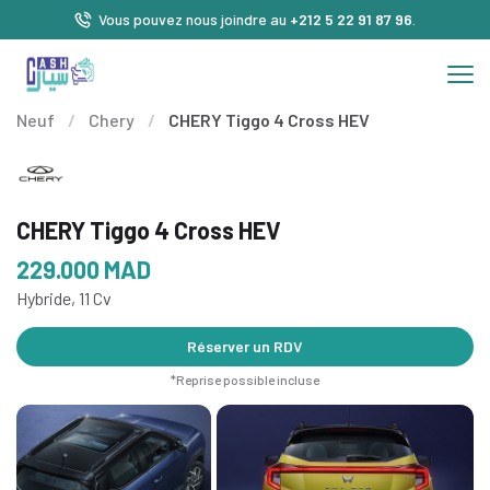
Vous pouvez nous joindre au
+212 5 22 91 87 96
.
Neuf
/
Chery
/
CHERY Tiggo 4 Cross HEV
CHERY Tiggo 4 Cross HEV
229.000
MAD
Hybride, 11 Cv
Réserver un RDV
*Reprise possible incluse