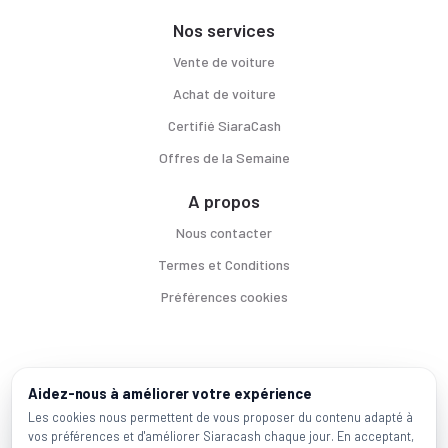
Nos services
Vente de voiture
Achat de voiture
Certifié SiaraCash
Offres de la Semaine
A propos
Nous contacter
Termes et Conditions
Préférences cookies
Voitures par ville
Aidez-nous à améliorer votre expérience
Casablanca
|
Rabat
|
Mohammadia
|
Salé
|
Témara
|
Kénitra
Les cookies nous permettent de vous proposer du contenu adapté à
vos préférences et d'améliorer Siaracash chaque jour. En acceptant,
Marques populaires