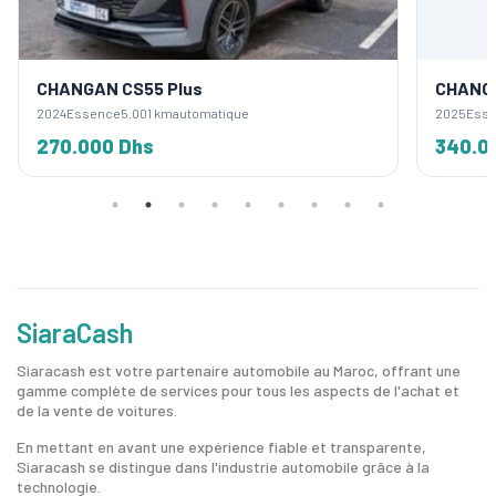
CHANGAN CS55 Plus
CHANG
2024
Essence
5.001 km
automatique
2025
Ess
270.000 Dhs
340.0
SiaraCash
Siaracash est votre partenaire automobile au Maroc, offrant une
gamme complète de services pour tous les aspects de l'achat et
de la vente de voitures.
En mettant en avant une expérience fiable et transparente,
Siaracash se distingue dans l'industrie automobile grâce à la
technologie.