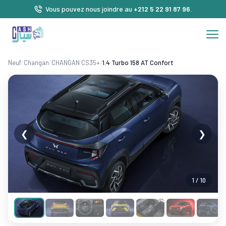
Vous pouvez nous joindre au
+212 5 22 91 87 96
.
Neuf
/
Changan
/
CHANGAN CS35+
/
1.4 Turbo 158 AT Confort
❮
❯
1 / 10