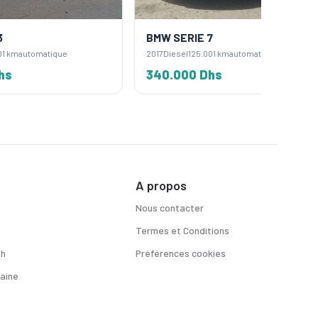
BMW SERIE 7
BMW X
2017
Diesel
125.001 km
automatique
2022
Dies
340.000 Dhs
500.0
A propos
Nous contacter
Termes et Conditions
sh
Préférences cookies
aine