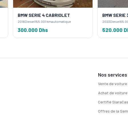
ERIE 4 CABRIOLET
BMW SERIE 3
sel
155.001 km
automatique
2023
Diesel
65.001 km
automatique
000 Dhs
520.000 Dhs
Nos services
Vente de voiture
Achat de voiture
Certifié SiaraCa
Offres de la Sem