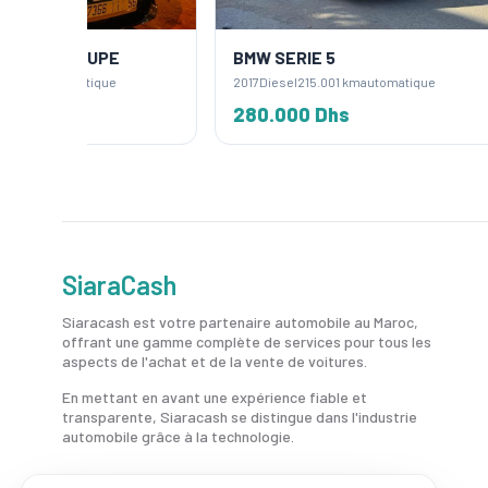
E
BMW SERIE 5
BMW S
2017
Diesel
215.001 km
automatique
2016
Die
280.000 Dhs
300.
SiaraCash
Siaracash est votre partenaire automobile au Maroc,
offrant une gamme complète de services pour tous les
aspects de l'achat et de la vente de voitures.
En mettant en avant une expérience fiable et
transparente, Siaracash se distingue dans l'industrie
automobile grâce à la technologie.