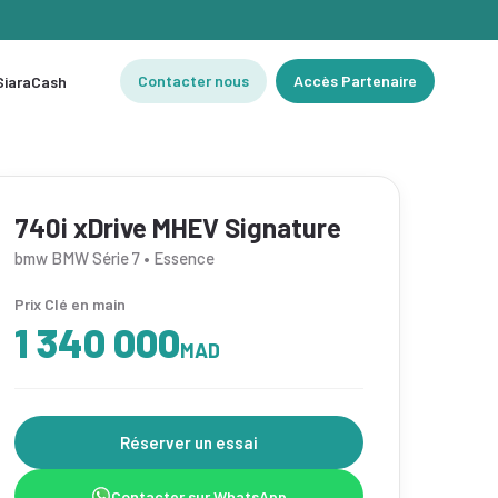
Contacter nous
Accès Partenaire
 SiaraCash
740i xDrive MHEV Signature
bmw BMW Série 7 • Essence
Prix Clé en main
1 340 000
MAD
Réserver un essai
Contacter sur WhatsApp