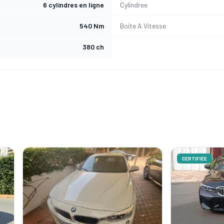
6 cylindres en ligne
Cylindree
540 Nm
Boite A Vitesse
380 ch
CERTIFIÉE