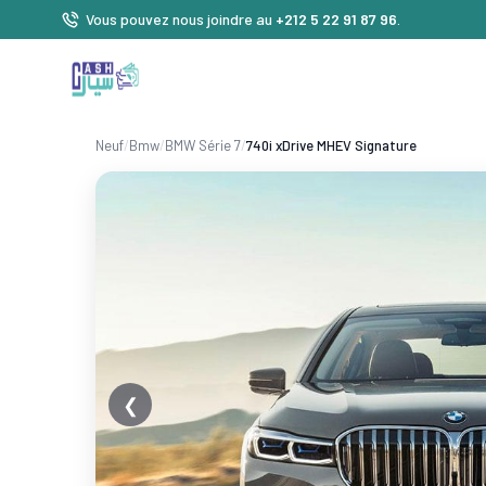
Vous pouvez nous joindre au
+212 5 22 91 87 96
.
Neuf
/
Bmw
/
BMW Série 7
/
740i xDrive MHEV Signature
❮