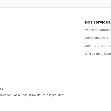
Nos services
Vente de voiture
Achat de voiture
Certifié SiaraCa
Offres de la Sem
es
lkswagen
|
Dacia
|
Renault
|
Toyota
|
Hyundai
|
Peugeot