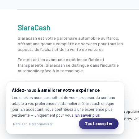
SiaraCash
Siaracash est votre partenaire automobile au Maroc,
offrant une gamme complète de services pour tous les
aspects de l'achat et de la vente de voitures.
En mettant en avant une expérience fiable et
transparente, Siaracash se distingue dans l'industrie
automobile grâce à la technologie.
Aidez-nous à améliorer votre expérience
Les cookies nous permettent de vous proposer du contenu
adapté à vos préférences et d'améliorer Siaracash chaque
jour. En acceptant, vous contribuez à une expérience plus
Voitures par ville
Marques populair
pertinente — uniquement pour vous.
En savoir plus
Casablanca
|
Rabat
|
Mohammadia
|
Salé
|
Témara
|
Kénitra
Mercedes
|
BMW
|
Vo
Tout accepter
Refuser
Personnaliser
2026 SiaraCash - Tous les droits sont réservés