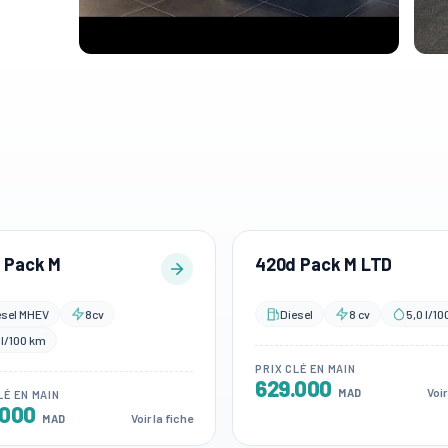
 Pack M
420d Pack M LTD
esel MHEV
8cv
Diesel
8 cv
5,0 l/1
0l/100 km
PRIX CLÉ EN MAIN
629.000
Voir
MAD
LÉ EN MAIN
.000
Voir la fiche
MAD