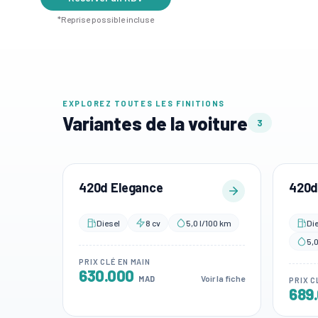
*Reprise possible incluse
EXPLOREZ TOUTES LES FINITIONS
Variantes de la voiture
3
420d Elegance
420d
Diesel
8 cv
5,0 l/100 km
Di
5,
PRIX CLÉ EN MAIN
630.000
Voir la fiche
MAD
PRIX C
689