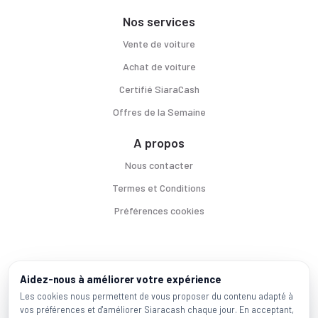
Nos services
Vente de voiture
Achat de voiture
Certifié SiaraCash
Offres de la Semaine
A propos
Nous contacter
Termes et Conditions
Préférences cookies
Voitures par ville
Aidez-nous à améliorer votre expérience
Casablanca
|
Rabat
|
Mohammadia
|
Salé
|
Témara
|
Kénitra
Les cookies nous permettent de vous proposer du contenu adapté à
vos préférences et d'améliorer Siaracash chaque jour. En acceptant,
Marques populaires