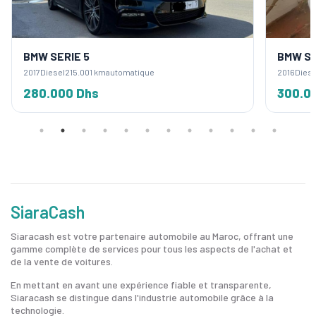
BMW SERIE 5
BMW SE
2017
Diesel
215.001 km
automatique
2016
Diese
280.000 Dhs
300.0
SiaraCash
Siaracash est votre partenaire automobile au Maroc, offrant une
gamme complète de services pour tous les aspects de l'achat et
de la vente de voitures.
En mettant en avant une expérience fiable et transparente,
Siaracash se distingue dans l'industrie automobile grâce à la
technologie.