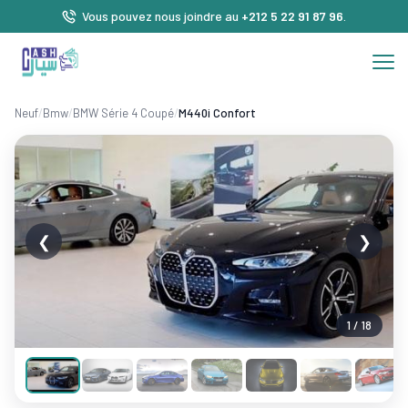
Vous pouvez nous joindre au
+212 5 22 91 87 96
.
Neuf
/
Bmw
/
BMW Série 4 Coupé
/
M440i Confort
❮
❯
1 / 18