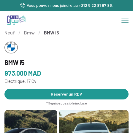
Vous pouvez nous joindre au
+212 5 22 91 87 96
.
Neuf
/
Bmw
/
BMW i5
BMW i5
973.000
MAD
Electrique, 17 Cv
Réserver un RDV
*Reprise possible incluse