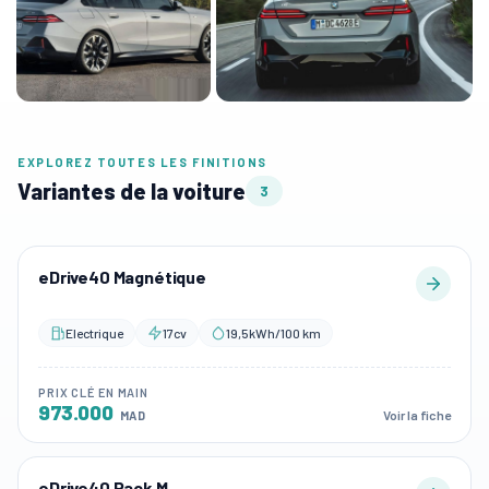
EXPLOREZ TOUTES LES FINITIONS
Variantes de la voiture
3
eDrive40 Magnétique
Electrique
17cv
19,5kWh/100 km
PRIX CLÉ EN MAIN
973.000
Voir la fiche
MAD
eDrive40 Pack M