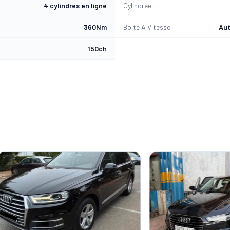
4 cylindres en ligne
Cylindree
360Nm
Boite A Vitesse
Aut
150ch