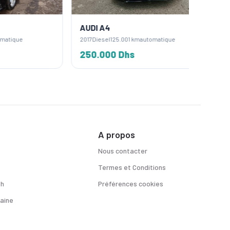
AUDI A4
AUDI Q
2017
Diesel
125.001 km
automatique
2021
Diese
250.000 Dhs
360.0
A propos
Nous contacter
Termes et Conditions
sh
Préférences cookies
aine