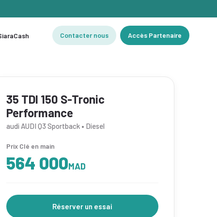
Contacter nous
Accès Partenaire
 SiaraCash
35 TDI 150 S-Tronic
Performance
audi AUDI Q3 Sportback • Diesel
Prix Clé en main
564 000
MAD
Réserver un essai