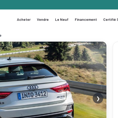
Acheter
Vendre
Le Neuf
Financement
Certifié
e
❯