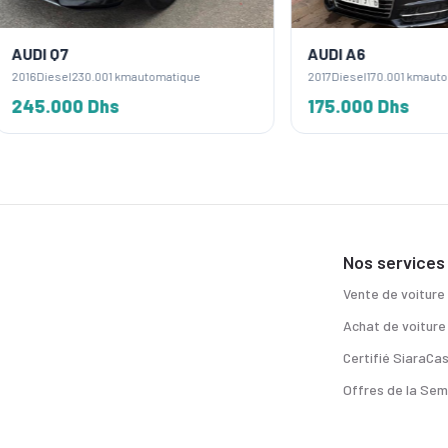
Q7
AUDI A6
sel
230.001 km
automatique
2017
Diesel
170.001 km
automatique
000 Dhs
175.000 Dhs
Nos services
Vente de voiture
Achat de voiture
Certifié SiaraCa
Offres de la Sem