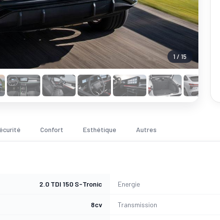
1 / 15
écurité
Confort
Esthétique
Autres
2.0 TDI 150 S-Tronic
Energie
8cv
Transmission