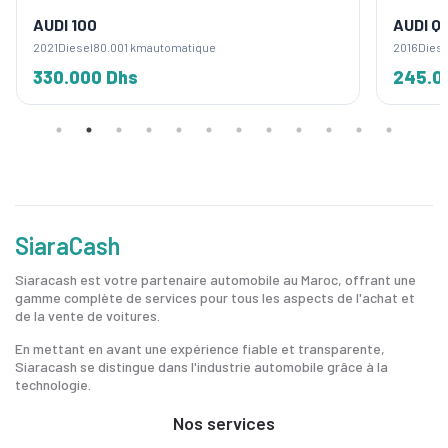
AUDI 100
AUDI Q
2021
Diesel
80.001 km
automatique
2016
Diese
330.000 Dhs
245.0
SiaraCash
Siaracash est votre partenaire automobile au Maroc, offrant une
gamme complète de services pour tous les aspects de l'achat et
de la vente de voitures.
En mettant en avant une expérience fiable et transparente,
Siaracash se distingue dans l'industrie automobile grâce à la
technologie.
Nos services