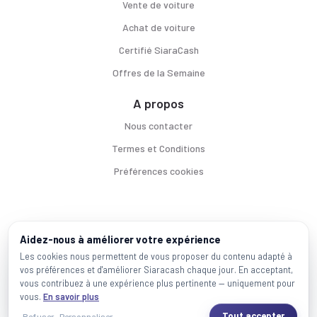
Vente de voiture
Achat de voiture
Certifié SiaraCash
Offres de la Semaine
A propos
Nous contacter
Termes et Conditions
Préférences cookies
Voitures par ville
Aidez-nous à améliorer votre expérience
Casablanca
|
Rabat
|
Mohammadia
|
Salé
|
Témara
|
Kénitra
Les cookies nous permettent de vous proposer du contenu adapté à
vos préférences et d'améliorer Siaracash chaque jour. En acceptant,
Marques populaires
vous contribuez à une expérience plus pertinente — uniquement pour
Mercedes
|
BMW
|
Volkswagen
|
Dacia
|
Renault
|
Toyota
|
Hyundai
|
Peugeot
vous.
En savoir plus
Tout accepter
Refuser
Personnaliser