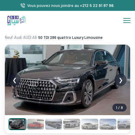
Vous pouvez nous joindre au
+212 5 22 91 87 96
.
Neuf
/
Audi
/
AUDI A8
/
50 TDI 286 quattro Luxury Limousine
❮
❯
1 / 8