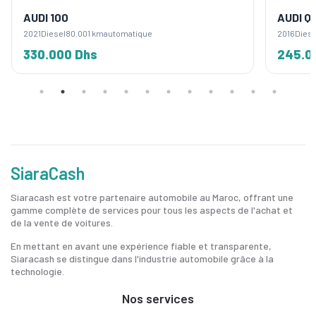
AUDI 100
AUDI Q
2021
Diesel
80.001 km
automatique
2016
Diese
330.000 Dhs
245.0
SiaraCash
Siaracash est votre partenaire automobile au Maroc, offrant une
gamme complète de services pour tous les aspects de l'achat et
de la vente de voitures.
En mettant en avant une expérience fiable et transparente,
Siaracash se distingue dans l'industrie automobile grâce à la
technologie.
Nos services