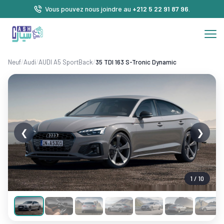
Vous pouvez nous joindre au
+212 5 22 91 87 96
.
Neuf
/
Audi
/
AUDI A5 SportBack
/
35 TDI 163 S-Tronic Dynamic
❮
❯
1 / 10