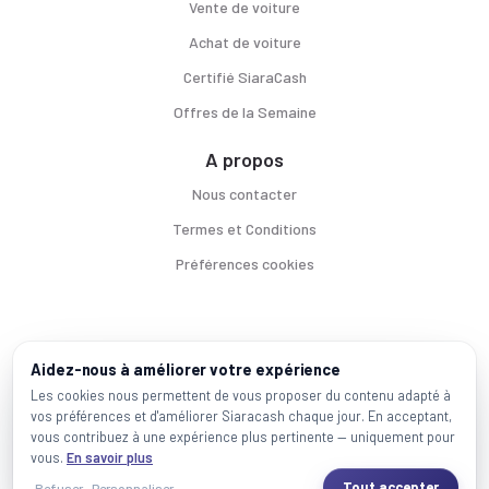
Vente de voiture
Achat de voiture
Certifié SiaraCash
Offres de la Semaine
A propos
Nous contacter
Termes et Conditions
Préférences cookies
Voitures par ville
Aidez-nous à améliorer votre expérience
Casablanca
|
Rabat
|
Mohammadia
|
Salé
|
Témara
|
Kénitra
Les cookies nous permettent de vous proposer du contenu adapté à
vos préférences et d'améliorer Siaracash chaque jour. En acceptant,
Marques populaires
vous contribuez à une expérience plus pertinente — uniquement pour
Mercedes
|
BMW
|
Volkswagen
|
Dacia
|
Renault
|
Toyota
|
Hyundai
|
Peugeot
vous.
En savoir plus
Tout accepter
Refuser
Personnaliser