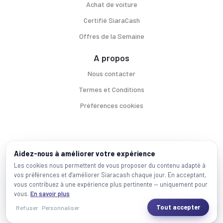
Achat de voiture
Certifié SiaraCash
Offres de la Semaine
A propos
Nous contacter
Termes et Conditions
Préférences cookies
Voitures par ville
Aidez-nous à améliorer votre expérience
Casablanca
|
Rabat
|
Mohammadia
|
Salé
|
Témara
|
Kénitra
Les cookies nous permettent de vous proposer du contenu adapté à
vos préférences et d'améliorer Siaracash chaque jour. En acceptant,
Marques populaires
vous contribuez à une expérience plus pertinente — uniquement pour
Mercedes
|
BMW
|
Volkswagen
|
Dacia
|
Renault
|
Toyota
|
Hyundai
|
Peugeot
vous.
En savoir plus
Tout accepter
Refuser
Personnaliser
2026 SiaraCash - Tous les droits sont réservés