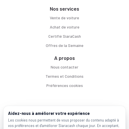
Nos services
Vente de voiture
Achat de voiture
Certifié SiaraCash
Offres de la Semaine
A propos
Nous contacter
Termes et Conditions
Préférences cookies
Voitures par ville
Aidez-nous à améliorer votre expérience
Casablanca
|
Rabat
|
Mohammadia
|
Salé
|
Témara
|
Kénitra
Les cookies nous permettent de vous proposer du contenu adapté à
vos préférences et d'améliorer Siaracash chaque jour. En acceptant,
Marques populaires