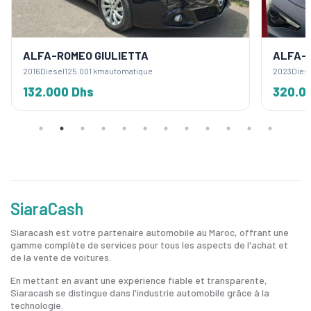
ALFA-ROMEO GIULIETTA
ALFA-R
2016
Diesel
125.001 km
automatique
2023
Dies
132.000 Dhs
320.0
SiaraCash
Siaracash est votre partenaire automobile au Maroc, offrant une
gamme complète de services pour tous les aspects de l'achat et
de la vente de voitures.
En mettant en avant une expérience fiable et transparente,
Siaracash se distingue dans l'industrie automobile grâce à la
technologie.