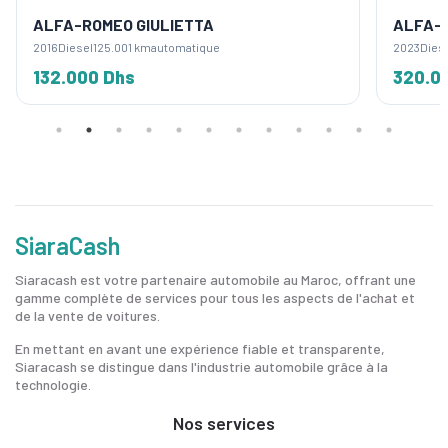
ALFA-ROMEO GIULIETTA
ALFA-R
2016
Diesel
125.001 km
automatique
2023
Dies
132.000 Dhs
320.0
SiaraCash
Siaracash est votre partenaire automobile au Maroc, offrant une
gamme complète de services pour tous les aspects de l'achat et
de la vente de voitures.
En mettant en avant une expérience fiable et transparente,
Siaracash se distingue dans l'industrie automobile grâce à la
technologie.
Nos services