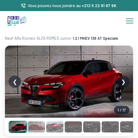
Vous pouvez nous joindre au
+212 5 22 91 87 96
.
Neuf
/
Alfa Romeo
/
ALFA ROMEO Junior
/
1.2 l MHEV 136 AT Speciale
❮
❯
1 / 17