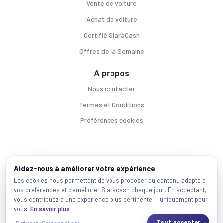
Vente de voiture
Achat de voiture
Certifié SiaraCash
Offres de la Semaine
A propos
Nous contacter
Termes et Conditions
Préférences cookies
Voitures par ville
Aidez-nous à améliorer votre expérience
Casablanca
|
Rabat
|
Mohammadia
|
Salé
|
Témara
|
Kénitra
Les cookies nous permettent de vous proposer du contenu adapté à
vos préférences et d'améliorer Siaracash chaque jour. En acceptant,
Marques populaires
vous contribuez à une expérience plus pertinente — uniquement pour
Mercedes
|
BMW
|
Volkswagen
|
Dacia
|
Renault
|
Toyota
|
Hyundai
|
Peugeot
vous.
En savoir plus
Tout accepter
Refuser
Personnaliser