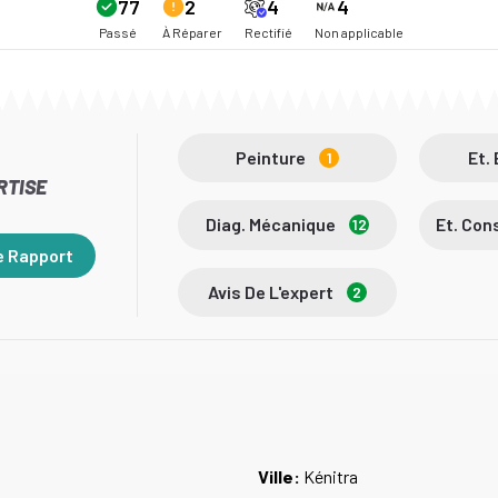
77
2
4
4
Passé
À Réparer
Rectifié
Non applicable
Peinture
Et.
1
RTISE
Diag. Mécanique
Et. Co
12
e Rapport
Avis De L'expert
2
Ville:
Kénitra