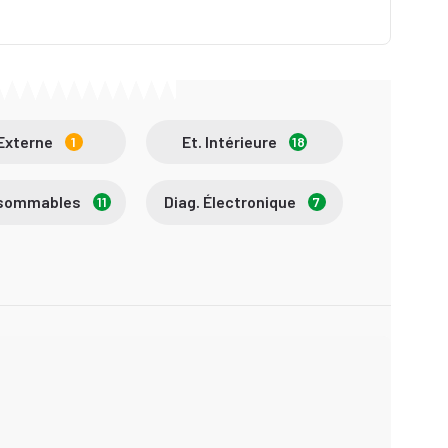
 Externe
Et. Intérieure
1
18
nsommables
Diag. Électronique
11
7