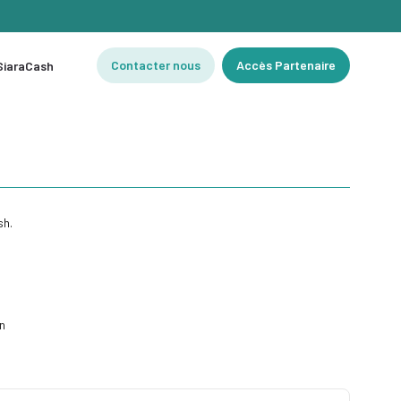
Contacter nous
Accès Partenaire
 SiaraCash
sh.
n