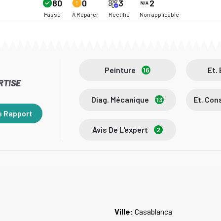
80
0
3
2
Passé
À Réparer
Rectifié
Non applicable
Peinture
Et.
16
RTISE
Diag. Mécanique
Et. Co
13
e Rapport
Avis De L'expert
2
Ville:
Casablanca