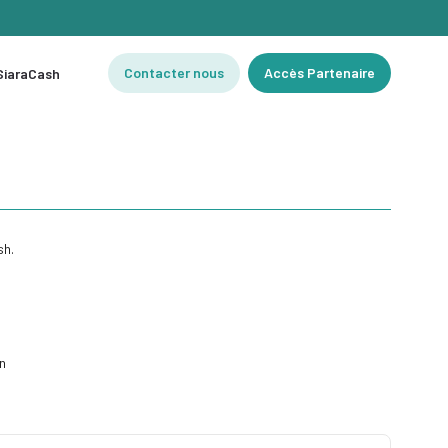
Contacter nous
Accès Partenaire
 SiaraCash
sh.
n