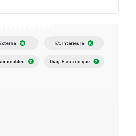
 Externe
Et. Intérieure
16
18
nsommables
Diag. Électronique
11
7