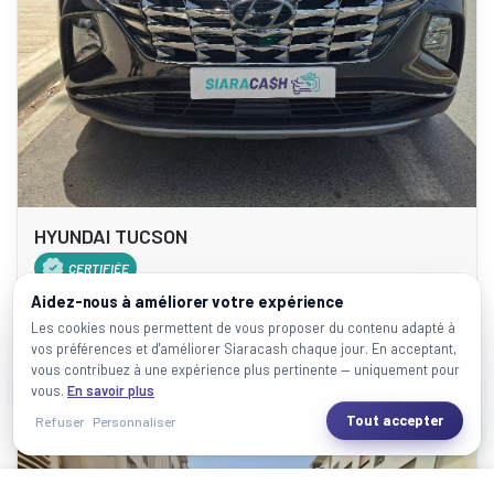
HYUNDAI TUCSON
CERTIFIÉE
Aidez-nous à améliorer votre expérience
70000 Km
Hybrid
Casablanca
2023
Les cookies nous permettent de vous proposer du contenu adapté à
270.000 Dhs
vos préférences et d'améliorer Siaracash chaque jour. En acceptant,
vous contribuez à une expérience plus pertinente — uniquement pour
À partir de 5.952.14 Dhs / mois
vous.
En savoir plus
Tout accepter
Refuser
Personnaliser