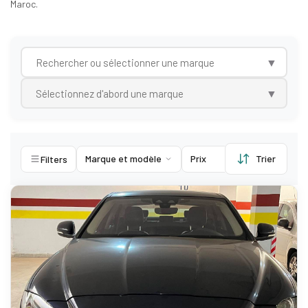
Maroc.
▼
▼
Marque et modèle
Prix
Trier
Kilometers
Filters