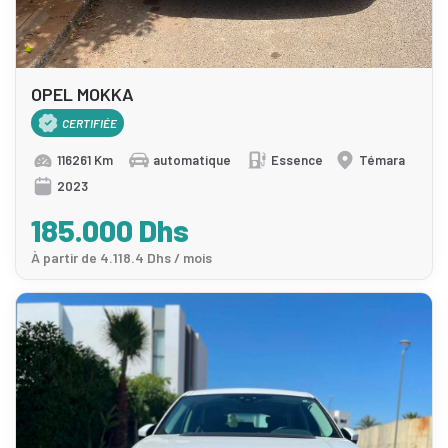
OPEL MOKKA
CERTIFIÉE
116261 Km
automatique
Essence
Témara
2023
185.000 Dhs
À partir de 4.118.4 Dhs / mois