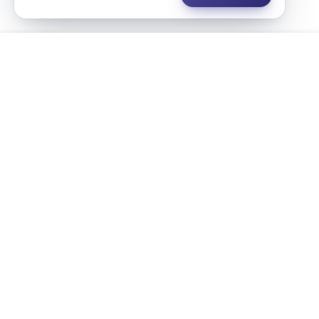
Tout Effacer
Disponibilité/Expertisé
Afficher les voitures expertisé uniquement
Afficher les voitures Disponible uniquement
Questions fréquentes - MAZDA d'occasi
Disponibilité
Quel est le prix moyen d'une MAZDA d'occasion au Ma
Quels modèles MAZDA sont disponibles d'occasion ?
Comment acheter une MAZDA d'occasion chez Siara
Les MAZDA d'occasion Siaracash sont-elles garantie