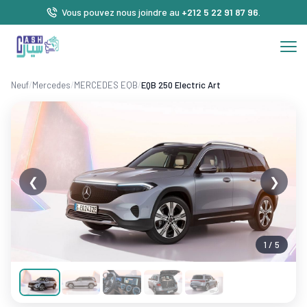
Vous pouvez nous joindre au
+212 5 22 91 87 96
.
Neuf
/
Mercedes
/
MERCEDES EQB
/
EQB 250 Electric Art
❮
❯
1 / 5