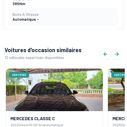
385Nm
Boite A Vitesse
Automatique -
Voitures d'occasion similaires
12 véhicules expertisés disponibles
CERTIFIÉE
CERTIFIÉ
MERCEDES CLASSE C
MERCE
2022
Diesel
110.001 km
automatique
2023
Dies